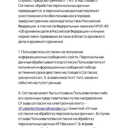
случаях, предусмотренных п. 7 и п. 8 настоящего
Согласия, обработка персональных данных
прекращается, а персональные данные подлежат
уничтожению или обезличиванию в порядке,
предусмотренном законодательством Российской
Федерации, в том числе Федеральным законом №125-ФЗ
«Об архивном деле в Российской Федерации» и иными
нормативно-правовыми актами в области архивного
дела и архивного хранения.
7. Пользователь согласен на получение
информационных сообщений с сайта. Персональные
данные обрабатываются до отписки Пользователя от
получения информационных сообщений либо до
истечения срока действия настоящего Согласия,
указанного в п. 9, в зависимости от того, какое из
событий наступит раньше.
8. Согласие может быть отозвано Пользователем либо
его законным представителем путем направления
Отзыва согласия на электронную почту –
VF.valentinflowers@yandex.ru
с пометкой «Отзыв
согласия на обработку персональных данных». В случае
отзыва Пользователем согласия на обработку
персональных данных ИП Васькин Г.В. вправе