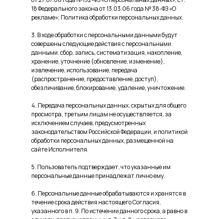
18 Федерального закона от 13.03.06 года № 38-ФЗ «О
рекламе»; Политика обработки персональных данных.
3. В ходе обработки с персональными данными будут
совершены следующие действия с персональными
данными: сбор, запись, систематизация, накопление,
хранение, уточнение (обновление, изменение),
извлечение, использование, передача
(распространение, предоставление, доступ),
обезличивание, блокирование, удаление, уничтожение.
4. Передача персональных данных, скрытых для общего
просмотра, третьим лицам не осуществляется, за
исключением случаев, предусмотренных
законодательством Российской Федерации, и политикой
обработки персональных данных, размещенной на
сайте Исполнителя.
5. Пользователь подтверждает, что указанные им
персональные данные принадлежат лично ему.
6. Персональные данные обрабатываются и хранятся в
течение срока действия настоящего Согласия,
указанного в п. 9. По истечении данного срока, а равно в