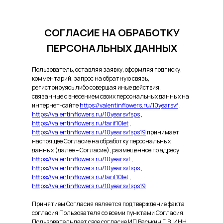
СОГЛАСИЕ НА ОБРАБОТКУ
ПЕРСОНАЛЬНЫХ ДАННЫХ
Пользователь, оставляя заявку, оформляя подписку,
комментарий, запрос на обратную связь,
регистрируясь либо совершая иные действия,
связанные с внесением своих персональных данных на
интернет-сайте
https://valentinflowers.ru/10yearsvf
,
https://valentinflowers.ru/10yearsvfsps
,
https://valentinflowers.ru/tarif10let
,
https://valentinflowers.ru/10yearsvfsps19
принимает
настоящее Согласие на обработку персональных
данных (далее – Согласие), размещенное по адресу
https://valentinflowers.ru/10yearsvf
,
https://valentinflowers.ru/10yearsvfsps
,
https://valentinflowers.ru/tarif10let
,
https://valentinflowers.ru/10yearsvfsps19
Принятием Согласия является подтверждение факта
согласия Пользователя со всеми пунктами Согласия.
Пользователь дает свое согласие ИП Васькин Г.В. ИНН