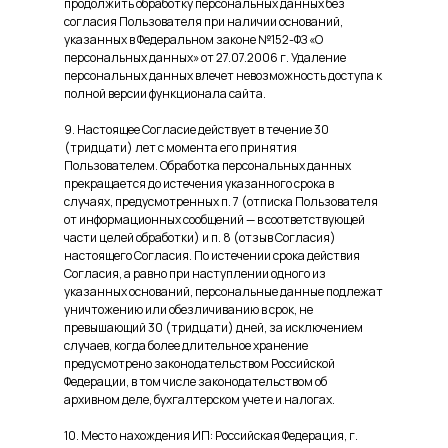
продолжить обработку персональных данных без
согласия Пользователя при наличии оснований,
указанных в Федеральном законе №152-ФЗ «О
персональных данных» от 27.07.2006 г. Удаление
персональных данных влечет невозможность доступа к
полной версии функционала сайта.
9. Настоящее Согласие действует в течение 30
(тридцати) лет с момента его принятия
Пользователем. Обработка персональных данных
прекращается до истечения указанного срока в
случаях, предусмотренных п. 7 (отписка Пользователя
от информационных сообщений — в соответствующей
части целей обработки) и п. 8 (отзыв Согласия)
настоящего Согласия. По истечении срока действия
Согласия, а равно при наступлении одного из
указанных оснований, персональные данные подлежат
уничтожению или обезличиванию в срок, не
превышающий 30 (тридцати) дней, за исключением
случаев, когда более длительное хранение
предусмотрено законодательством Российской
Федерации, в том числе законодательством об
архивном деле, бухгалтерском учете и налогах.
10. Место нахождения ИП: Российская Федерация, г.