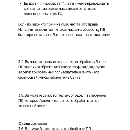
Вы достигли возраста 14 лет и имеете право давать
соответствующее согласие в соответствии с
законодательством РФ;
Если по какой-то причине у Вас нет такого права,
Исполнитель считает, что согласие на обработку ПД
было предоставлено Вашим законным представителем;
3.4. Вы даете отдельное согласие на обработку Ваших
ПД в целях отображение Вашего профиля для других
зарегистрированных пользователей Сайта и его
сервисов в Личном кабинете на Сайте.
3.5. Вы можете самостоятельно определять перечень
ПД, которые Исполнитель вправе обрабатывать в
указанной цели.
Отзыв согласия
3.6. В случае Вашего отказа от обработки ПД в