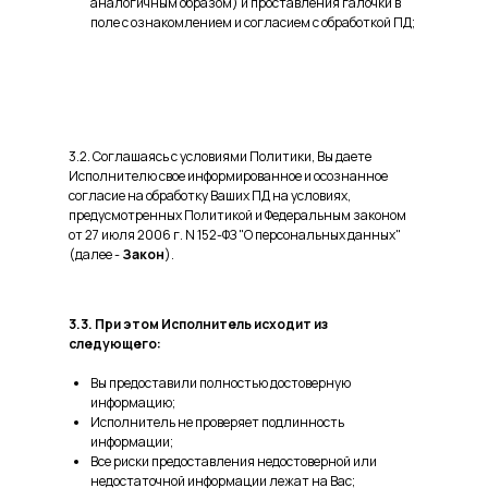
аналогичным образом) и проставления галочки в
поле с ознакомлением и согласием с обработкой ПД;
3.2. Соглашаясь с условиями Политики, Вы даете
Исполнителю свое информированное и осознанное
согласие на обработку Ваших ПД на условиях,
предусмотренных Политикой и Федеральным законом
от 27 июля 2006 г. N 152-ФЗ "О персональных данных"
(далее -
Закон
).
3.3. При этом Исполнитель исходит из
следующего:
Вы предоставили полностью достоверную
информацию;
Исполнитель не проверяет подлинность
информации;
Все риски предоставления недостоверной или
недостаточной информации лежат на Вас;