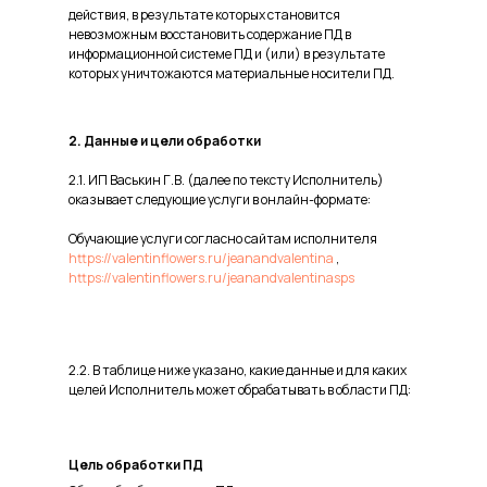
действия, в результате которых становится
невозможным восстановить содержание ПД в
информационной системе ПД и (или) в результате
которых уничтожаются материальные носители ПД.
2. Данные и цели обработки
2.1. ИП Васькин Г.В. (далее по тексту Исполнитель)
оказывает следующие услуги в онлайн-формате:
Обучающие услуги согласно сайтам исполнителя
https://valentinflowers.ru/jeanandvalentina
,
https://valentinflowers.ru/jeanandvalentinasps
2.2. В таблице ниже указано, какие данные и для каких
целей Исполнитель может обрабатывать в области ПД:
Цель обработки ПД