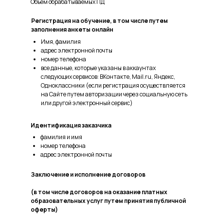
Объем обрабатываемых ПД
Регистрация на обучение, в том числе путем
заполнения анкеты онлайн
Имя, фамилия
адрес электронной почты
номер телефона
все данные, которые указаны в аккаунтах
следующих сервисов: ВКонтакте, Mail.ru, Яндекс,
Одноклассники (если регистрация осуществляется
на Сайте путем авторизации через социальную сеть
или другой электронный сервис)
Идентификация заказчика
фамилия и имя
номер телефона
адрес электронной почты
Заключение и исполнение договоров
(в том числе договоров на оказание платных
образовательных услуг путем принятия публичной
оферты)