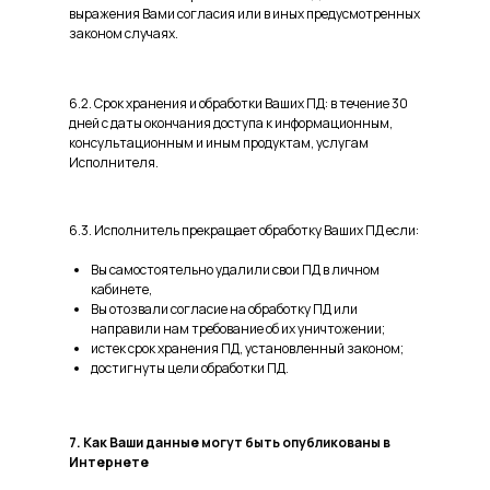
выражения Вами согласия или в иных предусмотренных
законом случаях.
6.2. Срок хранения и обработки Ваших ПД: в течение 30
дней с даты окончания доступа к информационным,
консультационным и иным продуктам, услугам
Исполнителя.
6.3. Исполнитель прекращает обработку Ваших ПД если:
Вы самостоятельно удалили свои ПД в личном
кабинете,
Вы отозвали согласие на обработку ПД или
направили нам требование об их уничтожении;
истек срок хранения ПД, установленный законом;
достигнуты цели обработки ПД.
7. Как Ваши данные могут быть опубликованы в
Интернете