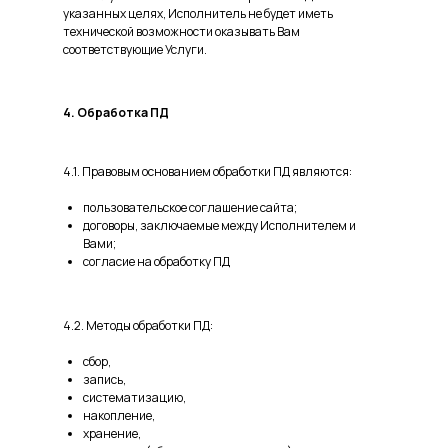
указанных целях, Исполнитель не будет иметь
технической возможности оказывать Вам
соответствующие Услуги.
4. Обработка ПД
4.1. Правовым основанием обработки ПД являются:
пользовательское соглашение сайта;
договоры, заключаемые между Исполнителем и
Вами;
согласие на обработку ПД
4.2. Методы обработки ПД:
сбор,
запись,
систематизацию,
накопление,
хранение,