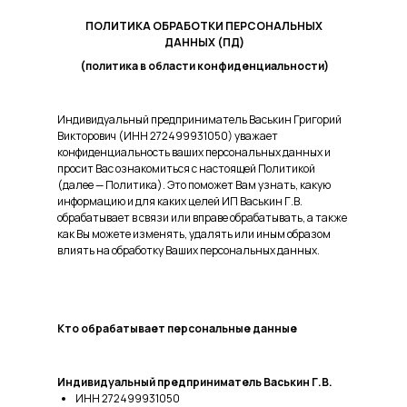
ПОЛИТИКА ОБРАБОТКИ ПЕРСОНАЛЬНЫХ
ДАННЫХ (ПД)
(политика в области конфиденциальности)
Индивидуальный предприниматель Васькин Григорий
Викторович (ИНН 272499931050) уважает
конфиденциальность ваших персональных данных и
просит Вас ознакомиться с настоящей Политикой
(далее — Политика). Это поможет Вам узнать, какую
информацию и для каких целей ИП Васькин Г.В.
обрабатывает в связи или вправе обрабатывать, а также
как Вы можете изменять, удалять или иным образом
влиять на обработку Ваших персональных данных.
Кто обрабатывает персональные данные
Индивидуальный предприниматель Васькин Г.В.
ИНН 272499931050