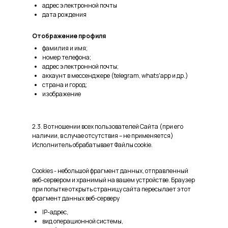
адрес электронной почты
дата рождения
Отображение профиля
фамилия и имя;
номер телефона;
адрес электронной почты;
аккаунт в мессенджере (telegram, whats'app и др.)
страна и город;
изображение
2.3. В отношении всех пользователей Сайта (при его
наличии, в случае отсутствия – не применяется)
Исполнитель обрабатывает Файлы cookie.
Cookies - небольшой фрагмент данных, отправленный
веб-сервером и хранимый на вашем устройстве. Браузер
при попытке открыть страницу сайта пересылает этот
фрагмент данных веб-серверу
IP-адрес,
вид операционной системы,