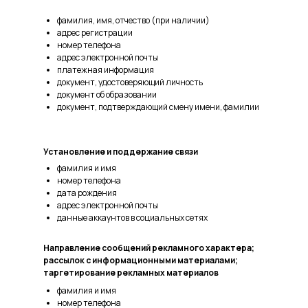
фамилия, имя, отчество (при наличии)
адрес регистрации
номер телефона
адрес электронной почты
платежная информация
документ, удостоверяющий личность
документ об образовании
документ, подтверждающий смену имени, фамилии
Установление и поддержание связи
фамилия и имя
номер телефона
дата рождения
адрес электронной почты
данные аккаунтов в социальных сетях
Направление сообщений рекламного характера;
рассылок с информационными материалами;
таргетирование рекламных материалов
фамилия и имя
номер телефона