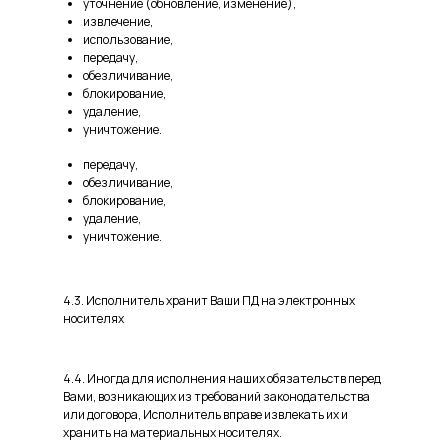
уточнение (обновление, изменение),
извлечение,
использование,
передачу,
обезличивание,
блокирование,
удаление,
уничтожение.
передачу,
обезличивание,
блокирование,
удаление,
уничтожение.
4.3. Исполнитель хранит Ваши ПД на электронных
носителях
4.4. Иногда для исполнения наших обязательств перед
Вами, возникающих из требований законодательства
или договора, Исполнитель вправе извлекать их и
хранить на материальных носителях.