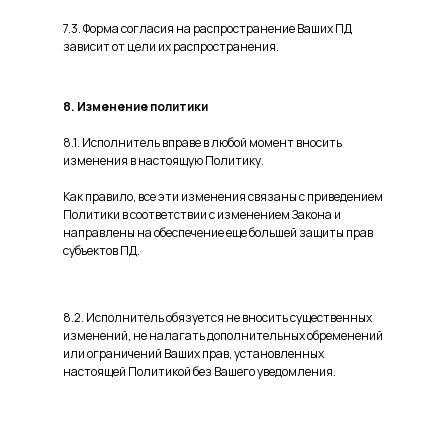
7.3. Форма согласия на распространение Ваших ПД
зависит от цели их распространения.
8. Изменение политики
8.1. Исполнитель вправе в любой момент вносить
изменения в настоящую Политику.
Как правило, все эти изменения связаны с приведением
Политики в соответствии с изменением Закона и
направлены на обеспечение еще большей защиты прав
субъектов ПД.
8.2. Исполнитель обязуется не вносить существенных
изменений, не налагать дополнительных обременений
или ограничений Ваших прав, установленных
настоящей Политикой без Вашего уведомления.