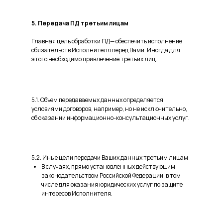
5. Передача ПД третьим лицам
Главная цель обработки ПД— обеспечить исполнение
обязательств Исполнителя перед Вами. Иногда для
этого необходимо привлечение третьих лиц.
5.1. Объем передаваемых данных определяется
условиями договоров, например, но не исключительно,
об оказании информационно-консультационных услуг.
5.2. Иные цели передачи Ваших данных третьим лицам:
В случаях, прямо установленных действующим
законодательством Российской Федерации, в том
числе для оказания юридических услуг по защите
интересов Исполнителя.