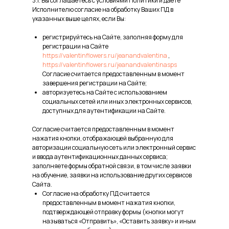
3.1. Вы соглашаетесь с условиями Политики и даете
Исполнителю согласие на обработку Ваших ПД в
указанных выше целях, если Вы:
регистрируйтесь на Сайте, заполняя форму для
регистрации на Сайте
https://valentinflowers.ru/jeanandvalentina
,
https://valentinflowers.ru/jeanandvalentinasps
Согласие считается предоставленным в момент
завершения регистрации на Сайте;
авторизуетесь на Сайте с использованием
социальных сетей или иных электронных сервисов,
доступных для аутентификации на Сайте.
Согласие считается предоставленным в момент
нажатия кнопки, отображающей выбранную для
авторизации социальную сеть или электронный сервис
и ввода аутентификационных данных сервиса;
заполняете формы обратной связи, в том числе заявки
на обучение, заявки на использование других сервисов
Сайта.
Согласие на обработку ПД считается
предоставленным в момент нажатия кнопки,
подтверждающей отправку формы (кнопки могут
называться «Отправить», «Оставить заявку» и иным