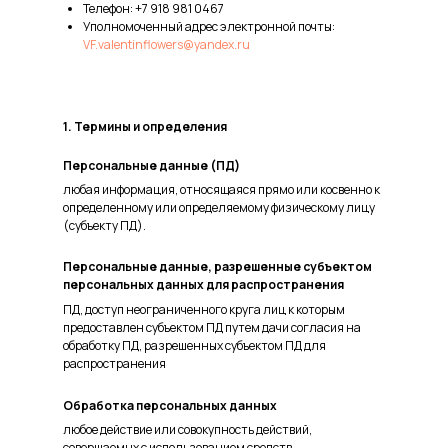
Телефон: +7 918 981 0467
Уполномоченный адрес электронной почты:
VF.valentinflowers@yandex.ru
1. Термины и определения
Персональные данные (ПД)
любая информация, относящаяся прямо или косвенно к
определенному или определяемому физическому лицу
(субъекту ПД).
Персональные данные, разрешенные субъектом
персональных данных для распространения
ПД, доступ неограниченного круга лиц к которым
предоставлен субъектом ПД путем дачи согласия на
обработку ПД, разрешенных субъектом ПД для
распространения
Обработка персональных данных
любое действие или совокупность действий,
совершаемых с использованием средств