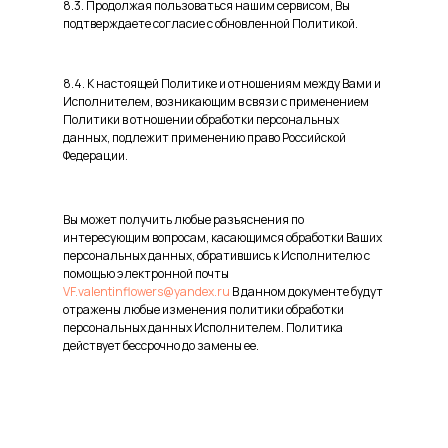
8.3. Продолжая пользоваться нашим сервисом, Вы
подтверждаете согласие с обновленной Политикой.
8.4. К настоящей Политике и отношениям между Вами и
Исполнителем, возникающим в связи с применением
Политики в отношении обработки персональных
данных, подлежит применению право Российской
Федерации.
Вы может получить любые разъяснения по
интересующим вопросам, касающимся обработки Ваших
персональных данных, обратившись к Исполнителю с
помощью электронной почты
VF.valentinflowers@yandex.ru
В данном документе будут
отражены любые изменения политики обработки
персональных данных Исполнителем. Политика
действует бессрочно до замены ее.