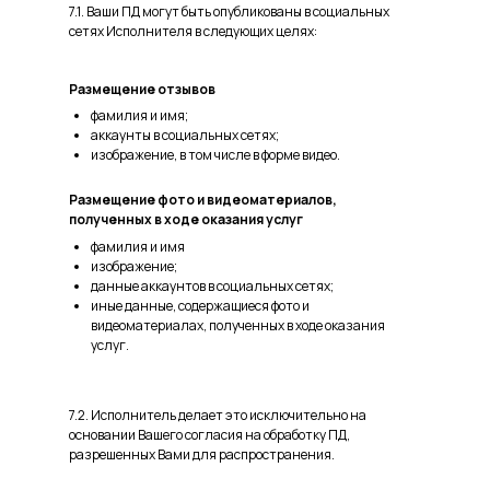
7.1. Ваши ПД могут быть опубликованы в социальных
сетях Исполнителя в следующих целях:
Размещение отзывов
фамилия и имя;
аккаунты в социальных сетях;
изображение, в том числе в форме видео.
Размещение фото и видеоматериалов,
полученных в ходе оказания услуг
фамилия и имя
изображение;
данные аккаунтов в социальных сетях;
иные данные, содержащиеся фото и
видеоматериалах, полученных в ходе оказания
услуг.
7.2. Исполнитель делает это исключительно на
основании Вашего согласия на обработку ПД,
разрешенных Вами для распространения.