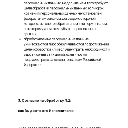
персональных данных, не дольше, чем того требуют
цели обработки персональных данных, если срок
хранения персональных данных не установлен
федеральным законом, договором, стороной
которого, выгодоприобретателем или поручителем,
по которому является субъект персональных
данных;
обрабатываемые персональные данные
уничтожаются либо обезличиваются по достижении
целей обработки или в случае утраты необходимости
в достижении этих целей, если иное не
предусмотрено законодательством Российской
Федерации.
3. Согласие на обработку ПД:
как Вы даете его Исполнителю