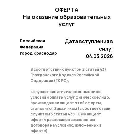
ОФЕРТА
На оказание образовательных
услуг
Российская
Дата вступления в
Федерация
силу:
город Краснодар
04.03.2026
В соответствии с пунктом 2 статьи 437
Гражданского Кодекса Российской
Федерации (ГК РФ),
в случае принятия изложенных ниже
условий и оплаты услуг физическое лицо,
производящее акцепт этой оферты,
становится Заказчиком (в соответствии
с пунктом 3 статьи 438 ГК РФ акцепт
оферты равносилен заключению
договора на условиях, изложенных в
оферте).