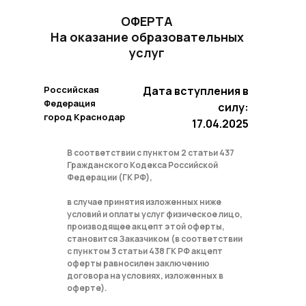
ОФЕРТА
На оказание образовательных
услуг
Российская
Дата вступления в
Федерация
силу:
город Краснодар
17.04.2025
В соответствии с пунктом 2 статьи 437
Гражданского Кодекса Российской
Федерации (ГК РФ),
в случае принятия изложенных ниже
условий и оплаты услуг физическое лицо,
производящее акцепт этой оферты,
становится Заказчиком (в соответствии
с пунктом 3 статьи 438 ГК РФ акцепт
оферты равносилен заключению
договора на условиях, изложенных в
оферте).