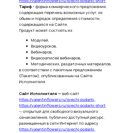
https://valentinflowers.ru/svechi-podarki-short
Тариф -
форма коммерческого предложения,
содержащая перечень возможных услуг, их
объем и порядок определения стоимости,
содержащаяся на Сайте.
Продукт может состоять из:
Модулей,
Видеоуроков,
Вебинаров,
Видеозаписей вебинаров,
Методических, раздаточных материалов,
в соответствии с пакетным предложением
(Пакетом), опубликованным на Сайте
Исполнителя.
Сайт Исполнителя —
веб-сайт
https://valentinflowers.ru/svechi-podarki ,
https://valentinflowers.ru/svechi-podarki-short
— открытый для свободного визуального
ознакомления, публично доступный ресурс,
размещенный в сети Интернет по адресу
https://valentinflowers.ru/svechi-podarki ,