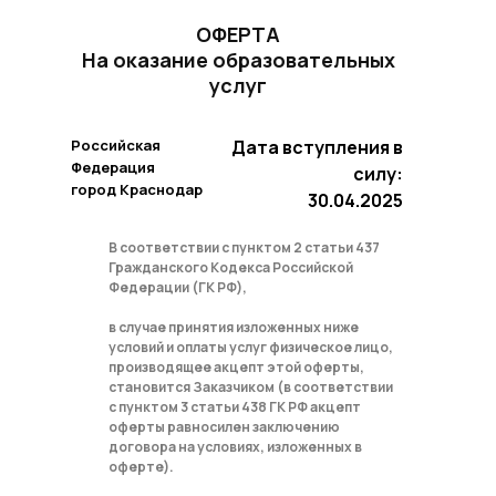
ОФЕРТА
На оказание образовательных
услуг
Российская
Дата вступления в
Федерация
силу:
город Краснодар
30.04.2025
В соответствии с пунктом 2 статьи 437
Гражданского Кодекса Российской
Федерации (ГК РФ),
в случае принятия изложенных ниже
условий и оплаты услуг физическое лицо,
производящее акцепт этой оферты,
становится Заказчиком (в соответствии
с пунктом 3 статьи 438 ГК РФ акцепт
оферты равносилен заключению
договора на условиях, изложенных в
оферте).