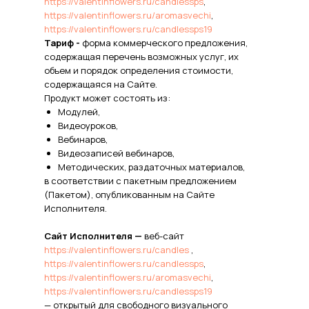
https://valentinflowers.ru/candlessps
,
https://valentinflowers.ru/aromasvechi
,
https://valentinflowers.ru/candlessps19
Тариф -
форма коммерческого предложения,
содержащая перечень возможных услуг, их
объем и порядок определения стоимости,
содержащаяся на Сайте.
Продукт может состоять из:
Модулей,
Видеоуроков,
Вебинаров,
Видеозаписей вебинаров,
Методических, раздаточных материалов,
в соответствии с пакетным предложением
(Пакетом), опубликованным на Сайте
Исполнителя.
Сайт Исполнителя —
веб-сайт
https://valentinflowers.ru/candles
,
https://valentinflowers.ru/candlessps
,
https://valentinflowers.ru/aromasvechi
,
https://valentinflowers.ru/candlessps19
— открытый для свободного визуального