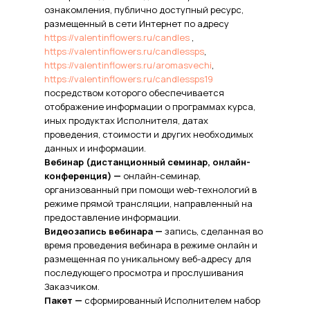
ознакомления, публично доступный ресурс,
размещенный в сети Интернет по адресу
https://valentinflowers.ru/candles
,
https://valentinflowers.ru/candlessps
,
https://valentinflowers.ru/aromasvechi
,
https://valentinflowers.ru/candlessps19
посредством которого обеспечивается
отображение информации о программах курса,
иных продуктах Исполнителя, датах
проведения, стоимости и других необходимых
данных и информации.
Вебинар (дистанционный семинар, онлайн-
конференция) —
онлайн-семинар,
организованный при помощи web-технологий в
режиме прямой трансляции, направленный на
предоставление информации.
Видеозапись вебинара —
запись, сделанная во
время проведения вебинара в режиме онлайн и
размещенная по уникальному веб-адресу для
последующего просмотра и прослушивания
Заказчиком.
Пакет —
сформированный Исполнителем набор