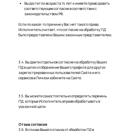
Вы достигли возраста 14 лет и имеете право давать
соответствующее согласие в соответствии с
законодательством РФ;
Если по какой-то причине у Вас нет такого права,
Исполнитель считает, что согласие на обработку ПД
было предоставлено Вашим законным представителем;
3.4. Вы даете отдельное согласие на обработку Ваших
ПД в целях отображение Вашего профиля для других
зарегистрированных пользователей Сайта и его
сервисов в Личном кабинете на Сайте.
3.5. Вы можете самостоятельно определять перечень
ПД, которые Исполнитель вправе обрабатывать в
указанной цели.
Отзыв согласия
3.6. В случае Вашего отказа от обработки ПД в