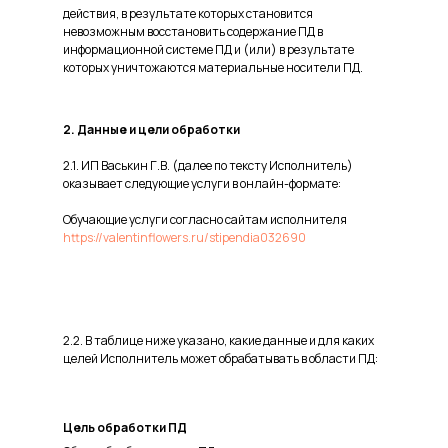
действия, в результате которых становится
невозможным восстановить содержание ПД в
информационной системе ПД и (или) в результате
которых уничтожаются материальные носители ПД.
2. Данные и цели обработки
2.1. ИП Васькин Г.В. (далее по тексту Исполнитель)
оказывает следующие услуги в онлайн-формате:
Обучающие услуги согласно сайтам исполнителя
https://valentinflowers.ru/stipendia032690
2.2. В таблице ниже указано, какие данные и для каких
целей Исполнитель может обрабатывать в области ПД:
Цель обработки ПД