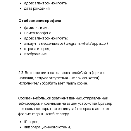
адрес электронной почты
дата рождения
Отображение профиля
фамилия и имя;
номер телефона;
адрес электронной почты;
аккаунт в мессенджере (telegram, whats'app и др.)
страна и город;
изображение
2.3. В отношении всех пользователей Сайта (при его
наличии, в случае отсутствия – не применяется)
Исполнитель обрабатывает Файлы cookie.
Cookies - небольшой фрагмент данных, отправленный
веб-сервером и хранимый на вашем устройстве. Браузер
при попытке открыть страницу сайта пересылает этот
фрагмент данных веб-серверу
IP-адрес,
вид операционной системы,