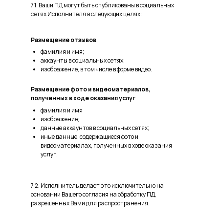
7.1. Ваши ПД могут быть опубликованы в социальных
сетях Исполнителя в следующих целях:
Размещение отзывов
фамилия и имя;
аккаунты в социальных сетях;
изображение, в том числе в форме видео.
Размещение фото и видеоматериалов,
полученных в ходе оказания услуг
фамилия и имя
изображение;
данные аккаунтов в социальных сетях;
иные данные, содержащиеся фото и
видеоматериалах, полученных в ходе оказания
услуг.
7.2. Исполнитель делает это исключительно на
основании Вашего согласия на обработку ПД,
разрешенных Вами для распространения.