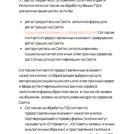
3.1. Вы соглашаетесь с условиями Политики и даете
Исполнителю согласие на обработку Ваших ПД в
указанных выше целях, если Вы:
регистрируйтесь на Сайте, заполняя форму для
регистрации на Сайте
https://valentinflowers.ru/stipendia032690
Согласие
считается предоставленным в момент завершения
регистрации на Сайте;
авторизуетесь на Сайте с использованием
социальных сетей или иных электронных сервисов,
доступных для аутентификации на Сайте.
Согласие считается предоставленным в момент
нажатия кнопки, отображающей выбранную для
авторизации социальную сеть или электронный сервис
и ввода аутентификационных данных сервиса;
заполняете формы обратной связи, в том числе заявки
на обучение, заявки на использование других сервисов
Сайта.
Согласие на обработку ПД считается
предоставленным в момент нажатия кнопки,
подтверждающей отправку формы (кнопки могут
называться «Отправить», «Оставить заявку» и иным
аналогичным образом) и проставления галочки в