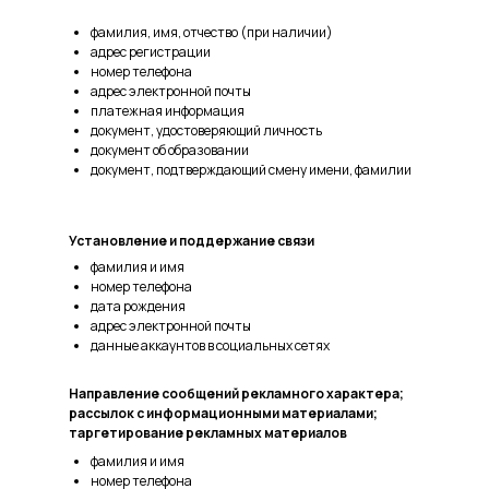
фамилия, имя, отчество (при наличии)
адрес регистрации
номер телефона
адрес электронной почты
платежная информация
документ, удостоверяющий личность
документ об образовании
документ, подтверждающий смену имени, фамилии
Установление и поддержание связи
фамилия и имя
номер телефона
дата рождения
адрес электронной почты
данные аккаунтов в социальных сетях
Направление сообщений рекламного характера;
рассылок с информационными материалами;
таргетирование рекламных материалов
фамилия и имя
номер телефона