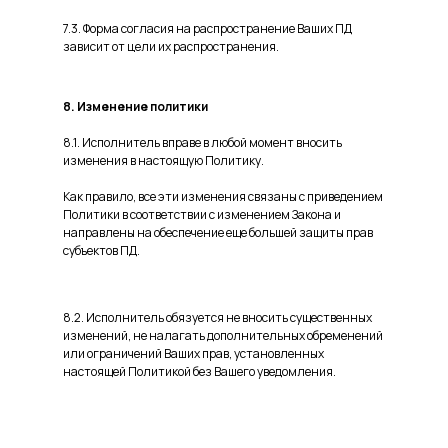
7.3. Форма согласия на распространение Ваших ПД
зависит от цели их распространения.
8. Изменение политики
8.1. Исполнитель вправе в любой момент вносить
изменения в настоящую Политику.
Как правило, все эти изменения связаны с приведением
Политики в соответствии с изменением Закона и
направлены на обеспечение еще большей защиты прав
субъектов ПД.
8.2. Исполнитель обязуется не вносить существенных
изменений, не налагать дополнительных обременений
или ограничений Ваших прав, установленных
настоящей Политикой без Вашего уведомления.