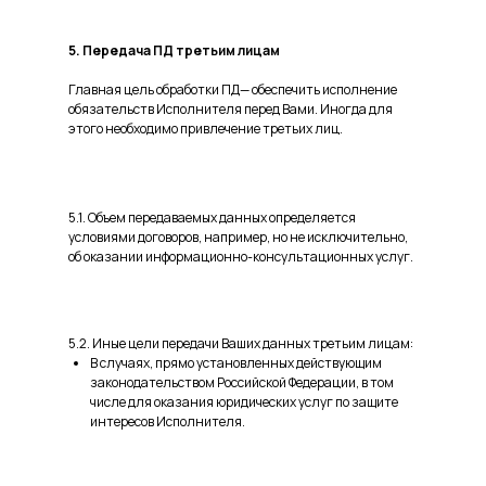
5. Передача ПД третьим лицам
Главная цель обработки ПД— обеспечить исполнение
обязательств Исполнителя перед Вами. Иногда для
этого необходимо привлечение третьих лиц.
5.1. Объем передаваемых данных определяется
условиями договоров, например, но не исключительно,
об оказании информационно-консультационных услуг.
5.2. Иные цели передачи Ваших данных третьим лицам:
В случаях, прямо установленных действующим
законодательством Российской Федерации, в том
числе для оказания юридических услуг по защите
интересов Исполнителя.