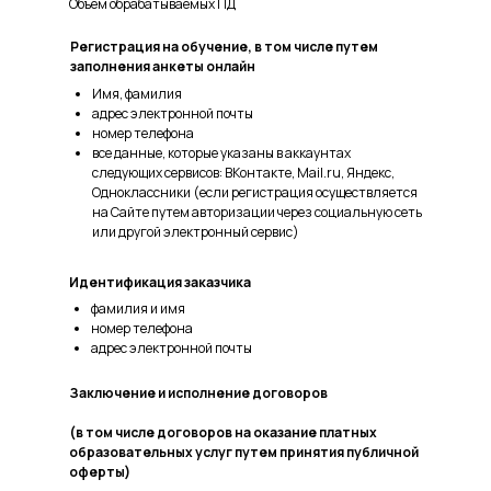
Объем обрабатываемых ПД
Регистрация на обучение, в том числе путем
заполнения анкеты онлайн
Имя, фамилия
адрес электронной почты
номер телефона
все данные, которые указаны в аккаунтах
следующих сервисов: ВКонтакте, Mail.ru, Яндекс,
Одноклассники (если регистрация осуществляется
на Сайте путем авторизации через социальную сеть
или другой электронный сервис)
Идентификация заказчика
фамилия и имя
номер телефона
адрес электронной почты
Заключение и исполнение договоров
(в том числе договоров на оказание платных
образовательных услуг путем принятия публичной
оферты)