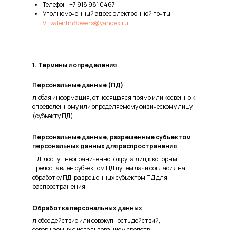
Телефон: +7 918 981 0467
Уполномоченный адрес электронной почты:
VF.valentinflowers@yandex.ru
1. Термины и определения
Персональные данные (ПД)
любая информация, относящаяся прямо или косвенно к
определенному или определяемому физическому лицу
(субъекту ПД).
Персональные данные, разрешенные субъектом
персональных данных для распространения
ПД, доступ неограниченного круга лиц к которым
предоставлен субъектом ПД путем дачи согласия на
обработку ПД, разрешенных субъектом ПД для
распространения
Обработка персональных данных
любое действие или совокупность действий,
совершаемых с использованием средств