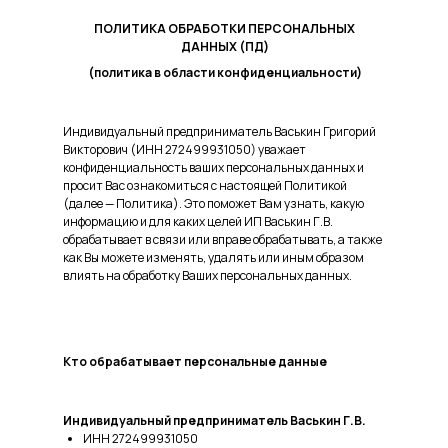
ПОЛИТИКА ОБРАБОТКИ ПЕРСОНАЛЬНЫХ
ДАННЫХ (ПД)
(политика в области конфиденциальности)
Индивидуальный предприниматель Васькин Григорий
Викторович (ИНН 272499931050) уважает
конфиденциальность ваших персональных данных и
просит Вас ознакомиться с настоящей Политикой
(далее — Политика). Это поможет Вам узнать, какую
информацию и для каких целей ИП Васькин Г.В.
обрабатывает в связи или вправе обрабатывать, а также
как Вы можете изменять, удалять или иным образом
влиять на обработку Ваших персональных данных.
Кто обрабатывает персональные данные
Индивидуальный предприниматель Васькин Г.В.
ИНН 272499931050