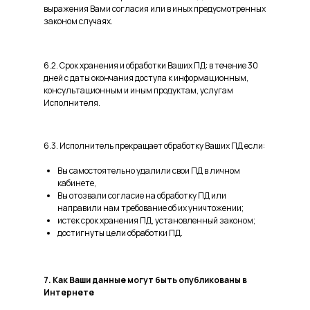
выражения Вами согласия или в иных предусмотренных
законом случаях.
6.2. Срок хранения и обработки Ваших ПД: в течение 30
дней с даты окончания доступа к информационным,
консультационным и иным продуктам, услугам
Исполнителя.
6.3. Исполнитель прекращает обработку Ваших ПД если:
Вы самостоятельно удалили свои ПД в личном
кабинете,
Вы отозвали согласие на обработку ПД или
направили нам требование об их уничтожении;
истек срок хранения ПД, установленный законом;
достигнуты цели обработки ПД.
7. Как Ваши данные могут быть опубликованы в
Интернете