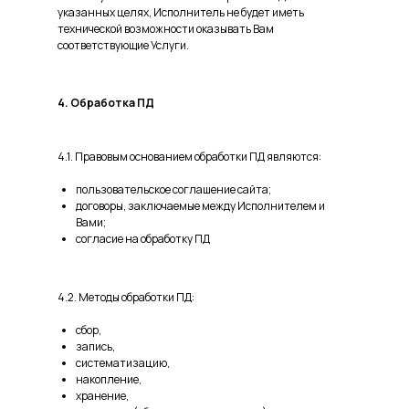
указанных целях, Исполнитель не будет иметь
технической возможности оказывать Вам
соответствующие Услуги.
4. Обработка ПД
4.1. Правовым основанием обработки ПД являются:
пользовательское соглашение сайта;
договоры, заключаемые между Исполнителем и
Вами;
согласие на обработку ПД
4.2. Методы обработки ПД:
сбор,
запись,
систематизацию,
накопление,
хранение,