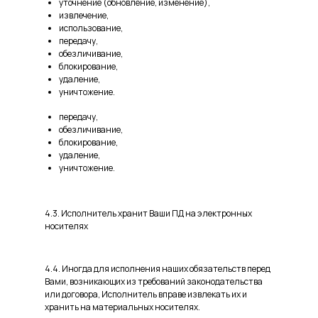
уточнение (обновление, изменение),
извлечение,
использование,
передачу,
обезличивание,
блокирование,
удаление,
уничтожение.
передачу,
обезличивание,
блокирование,
удаление,
уничтожение.
4.3. Исполнитель хранит Ваши ПД на электронных
носителях
4.4. Иногда для исполнения наших обязательств перед
Вами, возникающих из требований законодательства
или договора, Исполнитель вправе извлекать их и
хранить на материальных носителях.