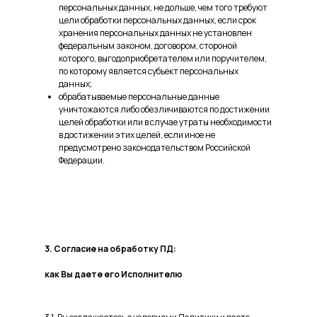
персональных данных, не дольше, чем того требуют
цели обработки персональных данных, если срок
хранения персональных данных не установлен
федеральным законом, договором, стороной
которого, выгодоприобретателем или поручителем,
по которому является субъект персональных
данных;
обрабатываемые персональные данные
уничтожаются либо обезличиваются по достижении
целей обработки или в случае утраты необходимости
в достижении этих целей, если иное не
предусмотрено законодательством Российской
Федерации.
3. Согласие на обработку ПД:
как Вы даете его Исполнителю