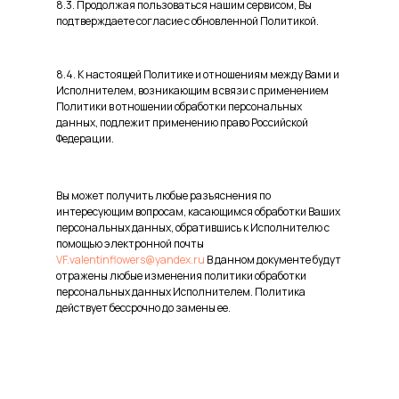
8.3. Продолжая пользоваться нашим сервисом, Вы
подтверждаете согласие с обновленной Политикой.
8.4. К настоящей Политике и отношениям между Вами и
Исполнителем, возникающим в связи с применением
Политики в отношении обработки персональных
данных, подлежит применению право Российской
Федерации.
Вы может получить любые разъяснения по
интересующим вопросам, касающимся обработки Ваших
персональных данных, обратившись к Исполнителю с
помощью электронной почты
VF.valentinflowers@yandex.ru
В данном документе будут
отражены любые изменения политики обработки
персональных данных Исполнителем. Политика
действует бессрочно до замены ее.