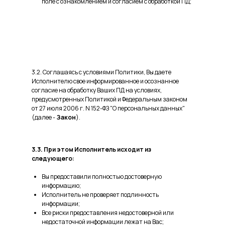
поле с ознакомлением и согласием с обработкой ПД;
3.2. Соглашаясь с условиями Политики, Вы даете
Исполнителю свое информированное и осознанное
согласие на обработку Ваших ПД на условиях,
предусмотренных Политикой и Федеральным законом
от 27 июля 2006 г. N 152-ФЗ "О персональных данных"
(далее -
Закон
).
3.3. При этом Исполнитель исходит из
следующего:
Вы предоставили полностью достоверную
информацию;
Исполнитель не проверяет подлинность
информации;
Все риски предоставления недостоверной или
недостаточной информации лежат на Вас;