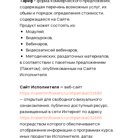
Тариф -
форма коммерческого предложения,
содержащая перечень возможных услуг, их
объем и порядок определения стоимости,
содержащаяся на Сайте.
Продукт может состоять из:
Модулей,
Видеоуроков,
Вебинаров,
Видеозаписей вебинаров,
Методических, раздаточных материалов,
в соответствии с пакетным предложением
(Пакетом), опубликованным на Сайте
Исполнителя.
Сайт Исполнителя —
веб-сайт
https://valentinflowers.ru/stipendia032680
— открытый для свободного визуального
ознакомления, публично доступный ресурс,
размещенный в сети Интернет по адресу
https://valentinflowers.ru/stipendia032680
посредством которого обеспечивается
отображение информации о программах курса,
иных продуктах Исполнителя, датах