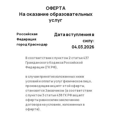
ОФЕРТА
На оказание образовательных
услуг
Российская
Дата вступления в
Федерация
силу:
город Краснодар
04.03.2026
В соответствии с пунктом 2 статьи 437
Гражданского Кодекса Российской
Федерации (ГК РФ),
в случае принятия изложенных ниже
условий и оплаты услуг физическое лицо,
производящее акцепт этой оферты,
становится Заказчиком (в соответствии
с пунктом 3 статьи 438 ГК РФ акцепт
оферты равносилен заключению
договора на условиях, изложенных в
оферте).